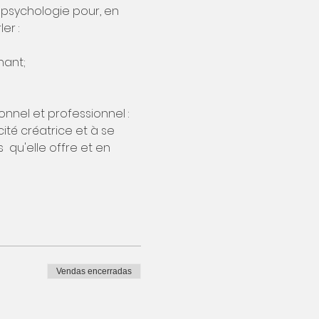
 psychologie pour, en 
er :
nant;
onnel et professionnel : 
té créatrice et à se 
 qu'elle offre et en 
Vendas encerradas