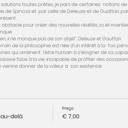
solutions toutes prêtes, je pars de certaines  notions de
e de Spinoza et  par celle de Deleuze et de Guattari, parl
présent ;
 obstacle pour créer des nouvelles réalités, ici et mainte
anque.
en, il ne manque pas de son objet". Deleuze et Gauttari
rain de la philosophie est née d'un intérêt à la  fois pers
s qui amènent  l'être humain à s'éloigner de sa capaci
assive face à la vie, incapable de profiter des occasions 
vienne donner de la valeur à  son existence.
Preço
r au-delà
€ 7,00