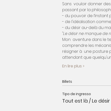
Sans  vouloir donner des 
passant par la philosophi
- du pouvoir de l’instant 
- de l'idéalisation comme
- du désir au-delà du m
"Le désir ne manque de ri
Mon  aventure dans le ter
comprendre les mécanisme
résigner à  une posture p
attendant que quelqu'un 
En lire plus >
Billets
Tipo de ingresso
Tout est là / Le dési