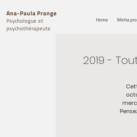
Ana-Paula Prange
Home
Minha pro
sychologue et
P
psychothérapeute
2019 - Tou
Cet
octo
merc
Pensez