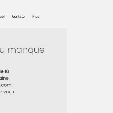
réel
Contato
Plus
à du manque
e 18
aine,
.com.
le vous