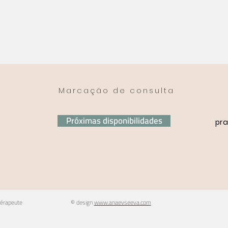
Marcação de consulta
Próximas disponibilidades
pr
hérapeute
© design
www.anaevseeva.com