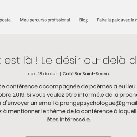
posta
Meu percurso profissional
Blog
Faire la paix avec le 
t est là ! Le désir au-del
sex., 18 de out.
  |  
Café Bar Saint-Sernin
te conférence accompagnée de poèmes a eu lieu l
bre 2019. Si vous voulez être informé.e de la proch
i d'envoyer un email à prangepsychologue@gmail
 à mentionner le thème de la conférence à laquel
êtes intéressé.e.