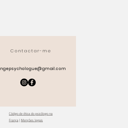
Contactar-me
angepsychologue@gmail.com
Código de ética do psicólogo na
França
|
Menções legais