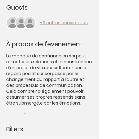
Guests
+3 outros convidados
À propos de l'événement
Le manque de confiance en soi peut
affecter les relations et la construction
d’un projet de vie réussi. Renfoncer le
regard positif sur soi passe par le
changement du rapport à l’autre et
des processus de communication.
Cela comprend également pouvoir
assumer ses propres ressentis sans
être submergé.e par les émotions.
Pour qui?
Cette conférence est pour ceux qui
veulent construire de nouvelles façons
Billets
d’interagir et de communiquer, plus