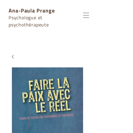
Ana-Paula Prange
sychologue et
P
psychothérapeute