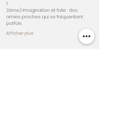
? 
​2ème) Imagination et folie : des 
amies proches qui se fréquentent 
parfois
Afficher plus
Partager cet événement
LE CABINET
TOUR ARAGO
1 Place François Arago
Sur la Dalle Arago
66000 - Perpignan
PRISE DE RENDEZ-VOUS