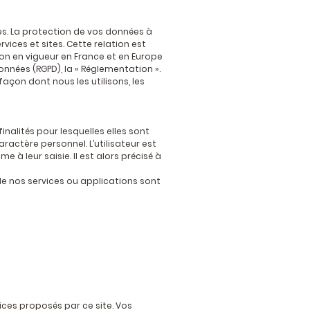
es. La protection de vos données à
vices et sites. Cette relation est
on en vigueur en France et en Europe
onnées (RGPD), la « Réglementation ».
açon dont nous les utilisons, les
alités pour lesquelles elles sont
ractère personnel. L’utilisateur est
 leur saisie. Il est alors précisé à
 de nos services ou applications sont
ices proposés par ce site. Vos