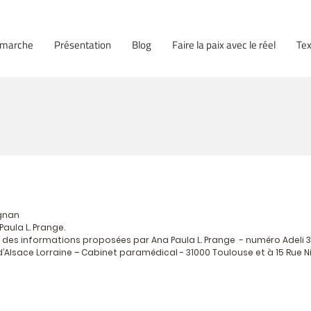
émarche
Présentation
Blog
Faire la paix avec le réel
Tex
ignan
Paula L. Prange.
r des informations proposées par Ana Paula L. Prange - numéro Adeli 
d’Alsace Lorraine – Cabinet paramédical - 31000 Toulouse et à 15 Rue N