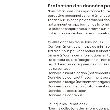
Protection des données pe
Nous attachons une importance toute pa
caractère personnel est un élément essen
fondée sur un principe de transparence
notamment en application de la loi inf
Le présent chapitre vous informe sur le
catégories de destinataires auxquels n
Quelles données recueillons-nous ?
Conformément au principe de minimisati
traitées. Nous pouvons recueillir direc
amené à fournir ces informations en to
l’utilisateur du site l’obligation ou non
Les différentes catégories de données c
les suivantes :
Données d’identification (notamment 
Données de contact (notamment adress
Données d’usage (notamment pages web 
Données de connexion (notamment adres
Données de localisation ;
Données de contenus.
Pour quelles utilisations ?
Nous ne collectons des informations per