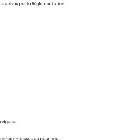
s prévus par la Réglementation :
n vigueur.
onnées ci-dessus ou pour nous