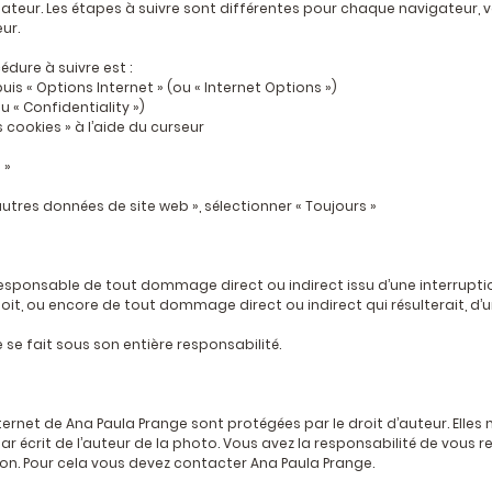
ateur. Les étapes à suivre sont différentes pour chaque navigateur, 
ur.
édure à suivre est :
 puis « Options Internet » (ou « Internet Options »)
ou « Confidentiality »)
s cookies » à l’aide du curseur
 »
autres données de site web », sélectionner « Toujours »
esponsable de tout dommage direct ou indirect issu d’une interruptio
 soit, ou encore de tout dommage direct ou indirect qui résulterait, 
se fait sous son entière responsabilité.
ternet de Ana Paula Prange sont protégées par le droit d’auteur. Elles 
 écrit de l’auteur de la photo. Vous avez la responsabilité de vous re
ion. Pour cela vous devez contacter Ana Paula Prange.