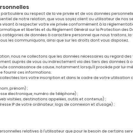
rsonnelles
rticulière au respect de la vie privée et de vos données personnell
tiel de notre relation, que vous soyez client ou utilisateur de nos ser
 visant à respecter votre vie privée conformément à la réglementati
ormatique et libertés et du Règlement Général sur la Protection des D
s catégories de données à caractère personnel que nous traitons, la f
ous les communiquons, ainsi que sur les droits dont vous disposez.
on, nous ne collectons que les données nécessaires au regard des fin
tement auprès de vous ou indirectement via des tiers des données à ca
ute connaissance de cause, notamment lorsqu’il procède par lui-même à
 de fournir ces informations.
ollectées lors votre inscription et dans le cadre de votre utilisation
nom, prénom) ;
e électronique, numéro de téléphone) ;
visitées, destinations appelées, outils et contenus) ;
se IP de votre ordinateur, logs de connexion et d’usage) ;
sonnelles relatives à l’utilisateur que pour le besoin de certains serv