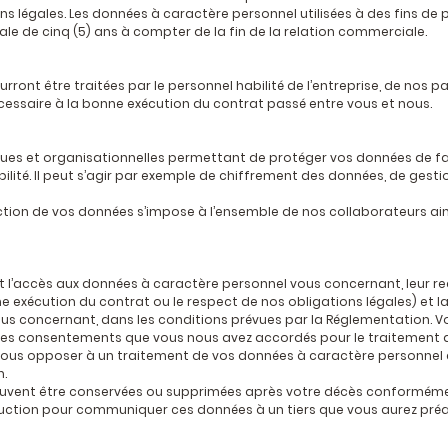
ns légales. Les données à caractère personnel utilisées à des fins 
e de cinq (5) ans à compter de la fin de la relation commerciale.
ont être traitées par le personnel habilité de l’entreprise, de nos pa
cessaire à la bonne exécution du contrat passé entre vous et nous.
ues et organisationnelles permettant de protéger vos données de fa
ilité. Il peut s’agir par exemple de chiffrement des données, de gestio
ection de vos données s’impose à l’ensemble de nos collaborateurs ain
accès aux données à caractère personnel vous concernant, leur rect
exécution du contrat ou le respect de nos obligations légales) et la 
ous concernant, dans les conditions prévues par la Réglementation. 
, les consentements que vous nous avez accordés pour le traitement 
vous opposer à un traitement de vos données à caractère personnel et 
n.
uvent être conservées ou supprimées après votre décès conforméme
ruction pour communiquer ces données à un tiers que vous aurez pré