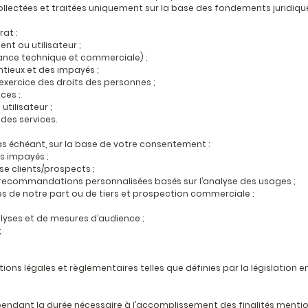
lectées et traitées uniquement sur la base des fondements juridique
rat :
ent ou utilisateur ;
ance technique et commerciale) ;
tieux et des impayés ;
xercice des droits des personnes ;
ces ;
tilisateur ;
des services.
e cas échéant, sur la base de votre consentement :
s impayés ;
se clients/prospects ;
e recommandations personnalisées basés sur l’analyse des usages ;
s de notre part ou de tiers et prospection commerciale ;
alyses et de mesures d’audience ;
;
tions légales et règlementaires telles que définies par la législation e
ndant la durée nécessaire à l’accomplissement des finalités menti