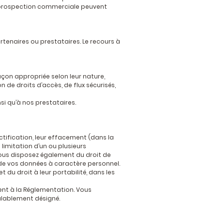
de prospection commerciale peuvent
rtenaires ou prestataires. Le recours à
çon appropriée selon leur nature,
n de droits d’accès, de flux sécurisés,
si qu’à nos prestataires.
ification, leur effacement (dans la
limitation d’un ou plusieurs
Vous disposez également du droit de
de vos données à caractère personnel.
du droit à leur portabilité, dans les
nt à la Réglementation. Vous
alablement désigné.