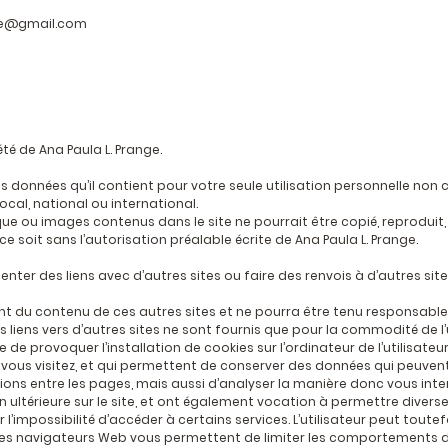
e@gmail.com
té de Ana Paula L. Prange.
es données qu’il contient pour votre seule utilisation personnelle non
cal, national ou international.
 ou images contenus dans le site ne pourrait être copié, reproduit, m
 soit sans l’autorisation préalable écrite de Ana Paula L. Prange.
nter des liens avec d’autres sites ou faire des renvois à d’autres site
nt du contenu de ces autres sites et ne pourra être tenu responsab
es liens vers d’autres sites ne sont fournis que pour la commodité de l’
 de provoquer l’installation de cookies sur l’ordinateur de l’utilisateur
e vous visitez, et qui permettent de conserver des données qui peuvent 
ns entre les pages, mais aussi d’analyser la manière donc vous intera
on ultérieure sur le site, et ont également vocation à permettre diver
r l’impossibilité d’accéder à certains services. L’utilisateur peut tout
us les navigateurs Web vous permettent de limiter les comportements 