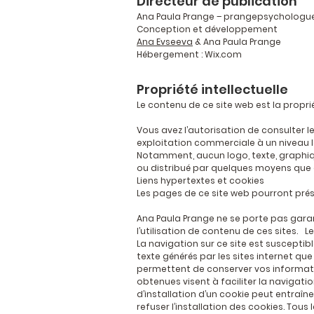
Directeur de publication
Ana Paula Prange –
prangepsychologu
Conception et développement
Ana Evseeva
& Ana Paula Prange
Hébergement : Wix.com
Propriété intellectuelle
Le contenu de ce site web est la proprié
Vous avez l’autorisation de consulter l
exploitation commerciale à un niveau lo
Notamment, aucun logo, texte, graphique
ou distribué par quelques moyens que ce
Liens hypertextes et cookies
Les pages de ce site web pourront prése
Ana Paula Prange ne se porte pas gara
l’utilisation de contenu de ces sites. L
La navigation sur ce site est susceptible
texte générés par les sites internet qu
permettent de conserver vos informatio
obtenues visent à faciliter la navigati
d’installation d’un cookie peut entraîne
refuser l’installation des cookies. To