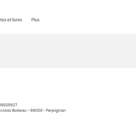
tes et livres
Plus
319325627
icolas Boileau – 66000 - Perpignan