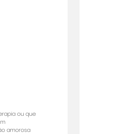
erapia ou que 
um 
ção amorosa 