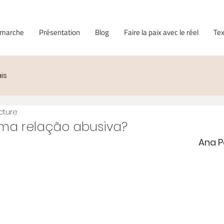
émarche
Présentation
Blog
Faire la paix avec le réel
Tex
is
cture
uma relação abusiva?
Ana P