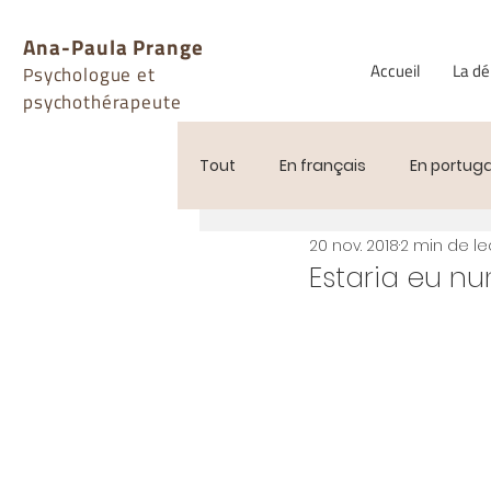
Ana-Paula Prange
Accueil
La d
sychologue et
P
psychothérapeute
Tout
En français
En portuga
20 nov. 2018
2 min de le
Estaria eu n