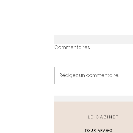
Commentaires
Rédigez un commentaire...
Como funciona uma
consulta com um
psicólogo-a ?
LE CABINET
TOUR ARAGO