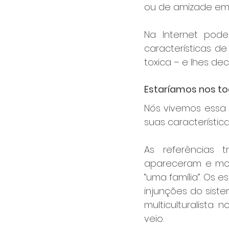
ou de amizade em 
Na Internet pode
características d
toxica – e lhes deco
Estaríamos nos t
Nós vivemos essa
suas característica
As referências t
apareceram e most
“uma família”. Os
injunções do sist
multiculturalista
veio.