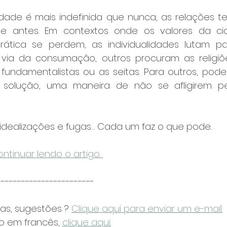
dade é mais indefinida que nunca, as relações t
 antes. Em contextos onde os valores da cid
tica se perdem, as individualidades lutam para
via da consumação, outros procuram as religiõe
 fundamentalistas ou as seitas. Para outros, pode
solução, uma maneira de não se afligirem pe
 idealizações e fugas… Cada um faz o que pode.
ntinuar lendo o artigo. 
------------------------
ias, sugestões ? 
Clique aqui para enviar um e-mail.
to em francês, 
clique aqui.