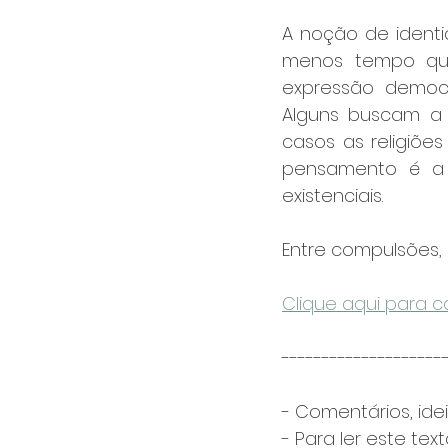
A noção de identi
menos tempo que
expressão democrá
Alguns buscam a 
casos as religiões
pensamento é a 
existenciais. 
Entre compulsões,
Clique aqui para co
--------------------
- Comentários, ide
- Para ler este tex