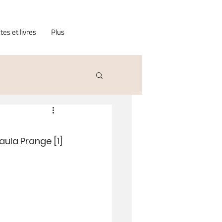
tes et livres
Plus
aula Prange [1]