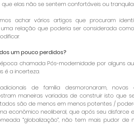
que elas não se sentem confortáveis ou tranquilas
mos achar vários artigos que procuram identif
e uma relação que poderia ser considerada como
dificar.
odos um pouco perdidos?
 época chamada Pós-modernidade por alguns aut
s é a incerteza. 
radicionais de família desmoronaram, novas c
ram maneiras variadas de construir isto que se
 estados são de menos em menos potentes / podero
ema econômico neoliberal, que após seu disfarce 
 nomeada “globalização”, não tem mais pudor de 