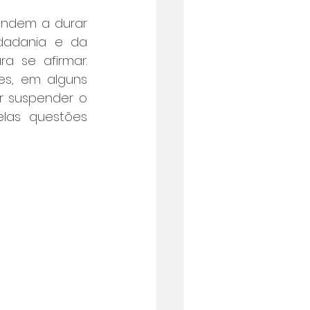
endem a durar 
adania e da 
 se afirmar. 
s, em alguns 
r suspender o 
las questões 