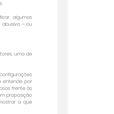
. 
icar algumas 
 abusiva – ou 
ores, uma de 
onfigurações 
 entende por 
sos frente às 
em proposição 
mostrar a que 