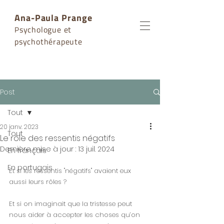
Ana-Paula Prange
sychologue et
P
psychothérapeute
Post
Tout
20 janv. 2023
Tout
Le rôle des ressentis négatifs
Dernière mise à jour :
13 juil. 2024
En français
En portugais
Et si les ressentis "négatifs" avaient eux 
aussi leurs rôles ?
Et si on imaginait que la tristesse peut 
nous aider à accepter les choses qu’on 